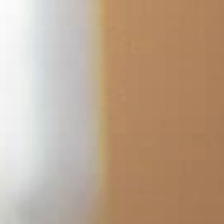
跳
至
内
容