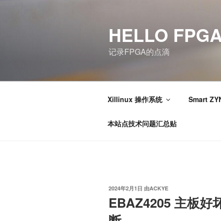
跳
至
HELLO FPG
内
容
记录FPGA的点滴
Xillinux 操作系统
Smart ZY
本站点技术问题汇总贴
发
2024年2月1日
由
ACKYE
布
EBAZ4205 主
于
断