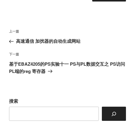
文
上
上一篇
章
一
高速通信 加扰器的自动生成网站
导
篇
航
文
下
下一篇
章
一
基于EBAZ4205的PS实验十一 PS与PL数据交互之 PS访问
篇
PL端的reg 寄存器
文
章
搜索