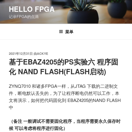
跳
HELLO FPGA
至
记录FPGA的点滴
内
容
菜单
发
2021年12月31日
由
ACKYE
布
基于EBAZ4205的PS实验六 程序固
于
化 NAND FLASH(FLASH启动)
ZYNQ7010 和诸多FPGA一样，从JTAG 下载的二进制文
件，断电默认丢失的，为了让程序断电仍然可以工作，本
文将演示，如何把代码固化到 EBAZ4205的NAND FLASH
中
（备注 一般调试不需要固化程序，当程序需要永久保存时
候 可以考虑将程序进行固化）