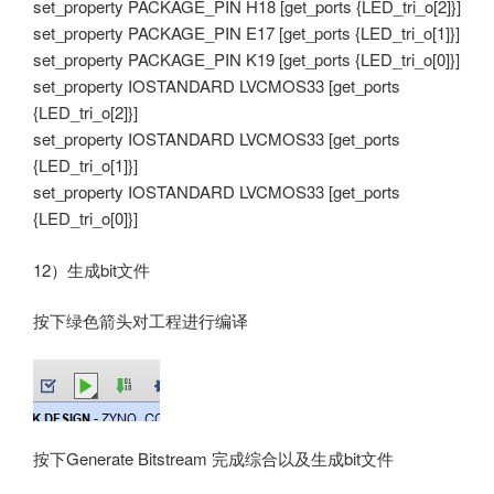
set_property PACKAGE_PIN H18 [get_ports {LED_tri_o[2]}]
set_property PACKAGE_PIN E17 [get_ports {LED_tri_o[1]}]
set_property PACKAGE_PIN K19 [get_ports {LED_tri_o[0]}]
set_property IOSTANDARD LVCMOS33 [get_ports
{LED_tri_o[2]}]
set_property IOSTANDARD LVCMOS33 [get_ports
{LED_tri_o[1]}]
set_property IOSTANDARD LVCMOS33 [get_ports
{LED_tri_o[0]}]
12）生成bit文件
按下绿色箭头对工程进行编译
按下Generate Bitstream 完成综合以及生成bit文件