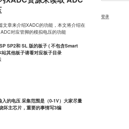
压
登录
篇文章来介绍XADC的功能，本文将介绍在
集 ADC对应管脚的模拟电压的功能
P SP2和 SL 版的板子 ( 不包含Smart
版或本站其他板子请看对应板子目录
示
脚输入的电压 采集范围是（0-1V）大家尽量
烧坏主芯片，重要的事情写3编