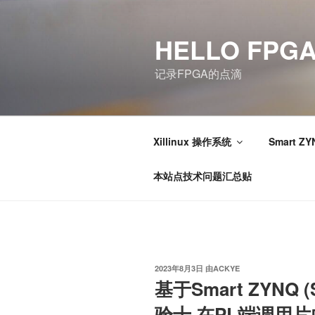
跳
至
HELLO FPG
内
容
记录FPGA的点滴
Xillinux 操作系统
Smart ZY
本站点技术问题汇总贴
发
2023年8月3日
由
ACKYE
布
基于Smart ZYNQ (
于
验十 在PL端调用片