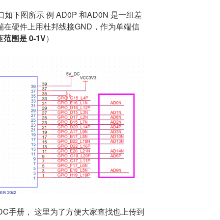
下图所示 例 AD0P 和AD0N 是一组差
端在硬件上用杜邦线接GND，作为单端信
范围是 0-1V
）
 XADC手册， 这里为了方便大家查找也上传到