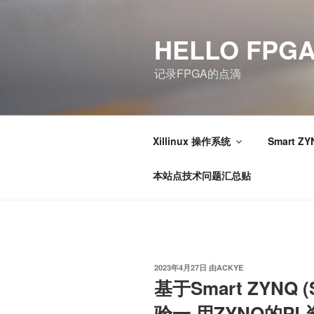
跳
至
HELLO FPG
内
容
记录FPGA的点滴
Xillinux 操作系统
Smart ZY
本站点技术问题汇总贴
发
2023年4月27日
由
ACKYE
布
基于Smart ZYNQ (
于
验一 用ZYNQ的P