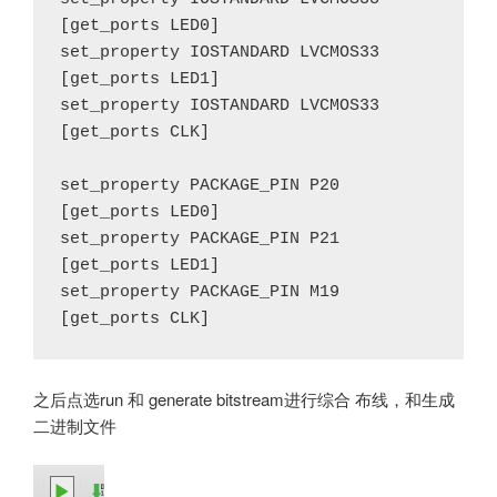
[get_ports LED0]

set_property IOSTANDARD LVCMOS33 
[get_ports LED1]

set_property IOSTANDARD LVCMOS33 
[get_ports CLK]

set_property PACKAGE_PIN P20 
[get_ports LED0]

set_property PACKAGE_PIN P21 
[get_ports LED1]

set_property PACKAGE_PIN M19 
之后点选run 和 generate bitstream进行综合 布线，和生成
二进制文件