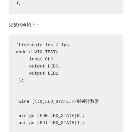
);
完整代码如下：
`timescale 1ns / 1ps

module VIO_TEST(

     input CLK,

     output LED0,

     output LED1

 );

 wire [1:0]LED_STATE;//时钟计数器

 assign LED0=LED_STATE[0];

 assign LED1=LED_STATE[1];
