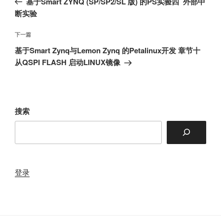
基于Smart ZYNQ (SP/SP2/SL 版) 的PS实验四 外部中
导
篇
断实验
航
文
章
下
下一篇
一
基于Smart Zynq与Lemon Zynq 的Petalinux开发 章节十
篇
从QSPI FLASH 启动LINUX镜像
文
章
搜索
登录