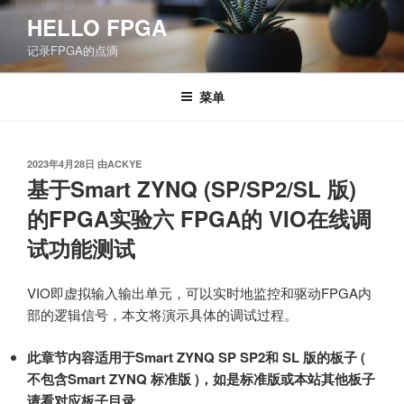
跳
HELLO FPGA
至
记录FPGA的点滴
内
容
菜单
发
2023年4月28日
由
ACKYE
布
基于Smart ZYNQ (SP/SP2/SL 版)
于
的FPGA实验六 FPGA的 VIO在线调
试功能测试
VIO即虚拟输入输出单元，可以实时地监控和驱动FPGA内
部的逻辑信号，本文将演示具体的调试过程。
此章节内容适用于Smart ZYNQ SP SP2和 SL 版的板子 (
不包含Smart ZYNQ 标准版 )，如是标准版或本站其他板子
请看对应板子目录