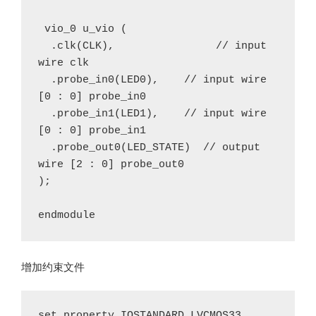
 vio_0 u_vio (

  .clk(CLK),                // input 
wire clk

  .probe_in0(LED0),    // input wire 
[0 : 0] probe_in0

  .probe_in1(LED1),    // input wire 
[0 : 0] probe_in1

  .probe_out0(LED_STATE)  // output 
wire [2 : 0] probe_out0

);

endmodule
增加约束文件
set_property IOSTANDARD LVCMOS33 