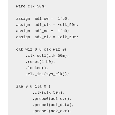
 wire clk_50m;
 assign  ad1_oe =  1'b0;
 assign  ad1_clk = ~clk_50m;
 assign  ad2_oe =  1'b0;
 assign  ad2_clk = ~clk_50m;
 clk_wiz_0 u_clk_wiz_0(
     .clk_out1(clk_50m),
     .reset(1'b0),
     .locked(), 
     .clk_in1(sys_clk));   
 ila_0 u_ila_0 (
 	.clk(clk_50m),
 	.probe0(ad1_ovr),
 	.probe1(ad1_data),
 	.probe2(ad2_ovr),