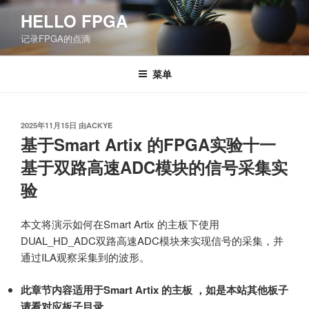
跳
HELLO FPGA
至
记录FPGA的点滴
内
容
菜单
发
2025年11月15日
由
ACKYE
布
基于Smart Artix 的FPGA实验十一
于
基于双路高速ADC模块的信号采集实
验
本文将演示如何在Smart Artix 的主板下使用
DUAL_HD_ADC双路高速ADC模块来实现信号的采集，并
通过ILA观察采集到的波形。
此章节内容适用于Smart Artix 的主板 ，如是本站其他板子
请看对应板子目录