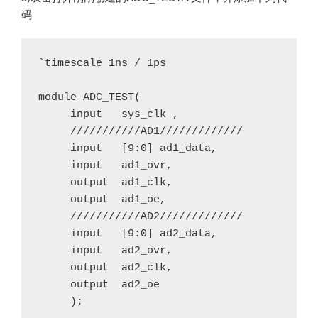
码
`timescale 1ns / 1ps
module ADC_TEST(
     input   sys_clk , 
     ///////////AD1/////////////
     input   [9:0] ad1_data,   
     input   ad1_ovr,    
     output  ad1_clk,   
     output  ad1_oe,   
     ///////////AD2/////////////
     input   [9:0] ad2_data,   
     input   ad2_ovr,    
     output  ad2_clk,   
     output  ad2_oe   
     );