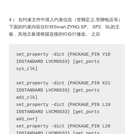
4 ） 在约束文件中填入约束信息（管脚定义,管脚电压等）
下面的约束内容仅针对Smart ZYNQ SP、 SP2、SL的主
板，其他主板请根据连接的IO自行修改。 之后
set_property -dict {PACKAGE_PIN Y18 
IOSTANDARD LVCMOS33} [get_ports 
sys_clk]
set_property -dict {PACKAGE_PIN K21 
IOSTANDARD LVCMOS33} [get_ports 
ad1_clk]
set_property -dict {PACKAGE_PIN L19 
IOSTANDARD LVCMOS33} [get_ports 
ad1_ovr]
set_property -dict {PACKAGE_PIN L20 
IOSTANDARD LVCMOS33} [get_ports 