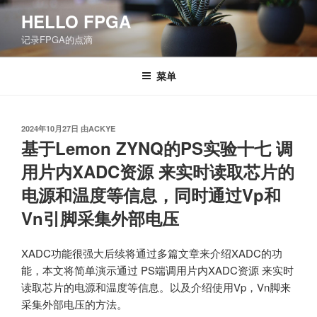
跳
HELLO FPGA
至
记录FPGA的点滴
内
容
菜单
发
2024年10月27日
由
ACKYE
布
基于Lemon ZYNQ的PS实验十七 调
于
用片内XADC资源 来实时读取芯片的
电源和温度等信息，同时通过Vp和
Vn引脚采集外部电压
XADC功能很强大后续将通过多篇文章来介绍XADC的功
能，本文将简单演示通过 PS端调用片内XADC资源 来实时
读取芯片的电源和温度等信息。以及介绍使用Vp，Vn脚来
采集外部电压的方法。