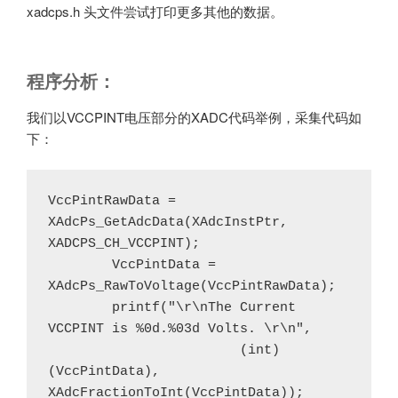
xadcps.h 头文件尝试打印更多其他的数据。
程序分析：
我们以VCCPINT电压部分的XADC代码举例，采集代码如
下：
VccPintRawData = 
XAdcPs_GetAdcData(XAdcInstPtr, 
XADCPS_CH_VCCPINT);
	VccPintData = 
XAdcPs_RawToVoltage(VccPintRawData);
	printf("\r\nThe Current 
VCCPINT is %0d.%03d Volts. \r\n",
			(int)
(VccPintData), 
XAdcFractionToInt(VccPintData));