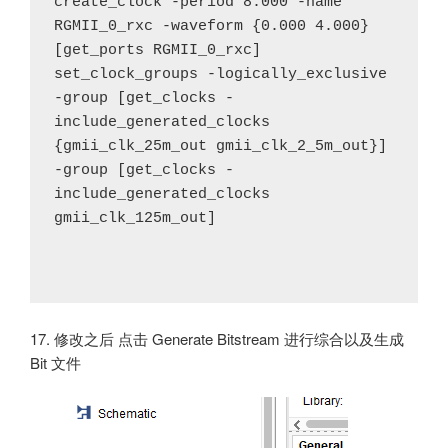
create_clock -period 8.000 -name 
RGMII_0_rxc -waveform {0.000 4.000} 
[get_ports RGMII_0_rxc]

set_clock_groups -logically_exclusive 
-group [get_clocks -
include_generated_clocks 
{gmii_clk_25m_out gmii_clk_2_5m_out}] 
-group [get_clocks -
include_generated_clocks 
gmii_clk_125m_out]

17. 修改之后 点击 Generate Bitstream 进行综合以及生成
Bit 文件