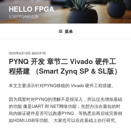
跳
HELLO FPGA
至
记录FPGA的点滴
内
容
菜单
发
2023年8月19日
由
ACKYE
布
PYNQ 开发 章节二 Vivado 硬件工
于
程搭建 （Smart Zynq SP & SL版）
本文主要演示针对PYNQ移植的 Vivado 硬件工程搭建。
因为我暂时对PYNQ的理解不是很深入，所以仅先增加基础
的功能 像是UART 和 NET网络功能，先想办法在最短的时
间内验证硬件是否可以跑通PYNQ，等熟悉后再后续完善例
如HDMI,USB等功能。 大家也可以在此基础上自行研究。