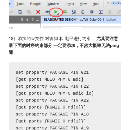
18）添加约束文件 对管脚 和 电平进行约束，
尤其要注意
最下面的时序约束部分 一定要添加，不然大概率无法ping
通
set_property PACKAGE_PIN G21 
[get_ports MDIO_PHY_0_mdc]

set_property PACKAGE_PIN H22 
[get_ports MDIO_PHY_0_mdio_io]

set_property PACKAGE_PIN A22 
[get_ports {RGMII_0_rd[0]}]

set_property PACKAGE_PIN A18 
[get_ports {RGMII_0_rd[1]}]

set_property PACKAGE_PIN A19 