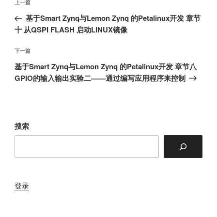
上
上一篇
章
一
基于Smart Zynq与Lemon Zynq 的Petalinux开发 章节
导
篇
十 从QSPI FLASH 启动LINUX镜像
航
文
章
下
下一篇
一
基于Smart Zynq与Lemon Zynq 的Petalinux开发 章节八
篇
GPIO的输入输出实验二——通过编写应用程序来控制
文
章
搜索
登录