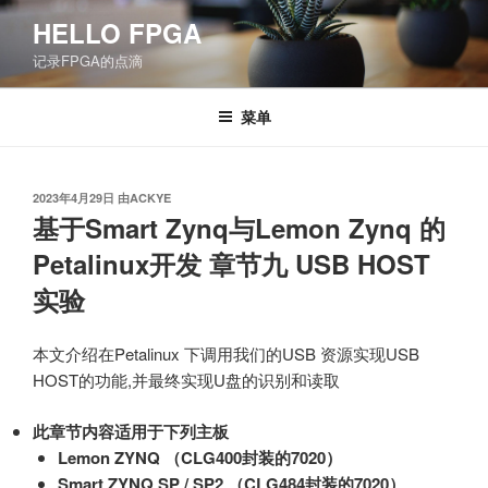
跳
HELLO FPGA
至
记录FPGA的点滴
内
容
菜单
发
2023年4月29日
由
ACKYE
布
基于Smart Zynq与Lemon Zynq 的
于
Petalinux开发 章节九 USB HOST
实验
本文介绍在Petalinux 下调用我们的USB 资源实现USB
HOST的功能,并最终实现U盘的识别和读取
此章节内容适用于下列主板
Lemon ZYNQ （CLG400封装的7020）
Smart ZYNQ SP / SP2 （CLG484封装的7020）